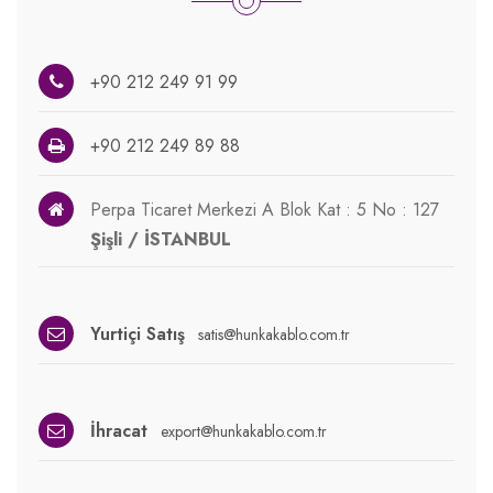
+90 212 249 91 99
+90 212 249 89 88
Perpa Ticaret Merkezi A Blok Kat : 5 No : 127
Şişli / İSTANBUL
Yurtiçi Satış
satis@hunkakablo.com.tr
İhracat
export@hunkakablo.com.tr