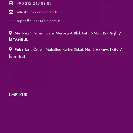
+90 212 249 88 89
satis@hunkakablo.com.tr
export@hunkakablo.com.tr
Merkez :
Perpa Ticaret Merkezi A Blok Kat : 5 No : 127
Şişli /
İSTANBUL
Fabrika :
Ömerli Mahallesi Kurtini Sokak No: 5
Arnavutköy /
İstanbul
LME KUR