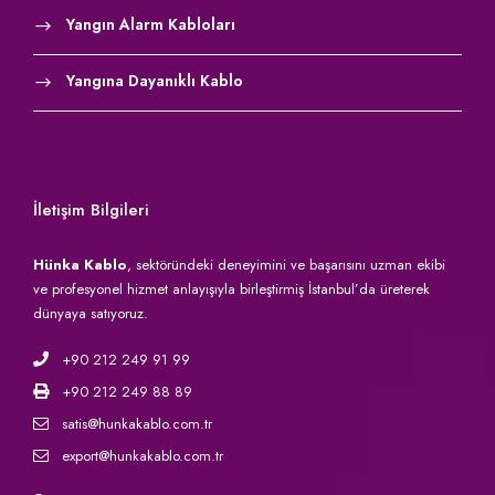
Yangın Alarm Kabloları
Yangına Dayanıklı Kablo
İletişim Bilgileri
Hünka Kablo
, sektöründeki deneyimini ve başarısını uzman ekibi
ve profesyonel hizmet anlayışıyla birleştirmiş İstanbul’da üreterek
dünyaya satıyoruz.
+90 212 249 91 99
+90 212 249 88 89
satis@hunkakablo.com.tr
export@hunkakablo.com.tr