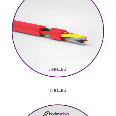
J-HH…Bd