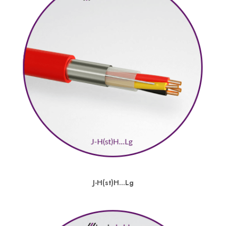
J-H(st)H…Lg