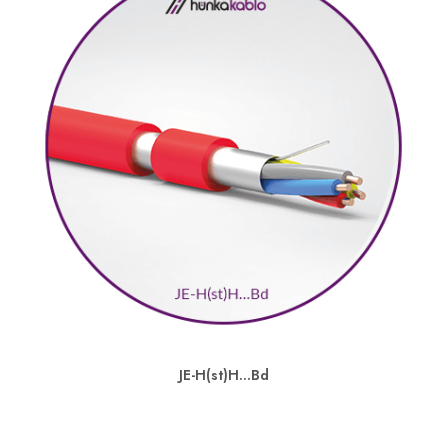
JE-H(st)H…Bd