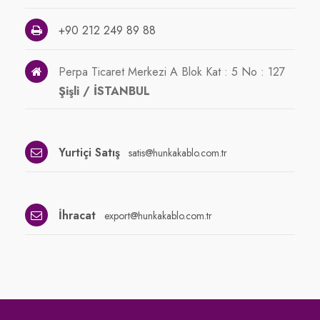
+90 212 249 89 88
Perpa Ticaret Merkezi A Blok Kat : 5 No : 127
Şişli / İSTANBUL
Yurtiçi Satış
satis@hunkakablo.com.tr
İhracat
export@hunkakablo.com.tr